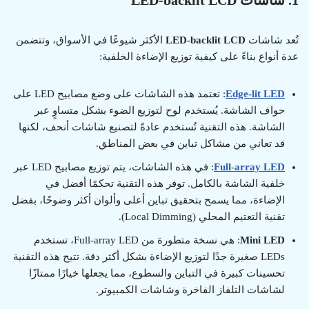
1. شاشات LED-backlit LCD
تُعد شاشات
LED-backlit LCD
الأكثر شيوعًا في الأسواق، وتتضمن
عدة أنواع بناءً على كيفية توزيع الإضاءة الخلفية:
Edge-lit LED
: تعتمد هذه الشاشات على وضع مصابيح LED على
حواف الشاشة. يُستخدم لوح لتوزيع الضوء بشكل متساوٍ عبر
الشاشة. هذه التقنية تُستخدم عادةً لتصنيع شاشات أنحف، لكنها
قد تعاني من مشاكل تباين في بعض المناطق.
Full-array LED
: في هذه الشاشات، يتم توزيع مصابيح LED عبر
خلفية الشاشة بالكامل. توفر هذه التقنية تحكمًا أفضل في
الإضاءة، مما يسمح بتحقيق تباين أعلى وألوان أكثر وضوحًا، بفضل
تقنية التعتيم المحلي (Local Dimming).
Mini LED
: هي نسخة متطورة من Full-array LED، تستخدم
LEDs صغيرة جدًا لتوزيع الإضاءة بشكل أكثر دقة. تتيح هذه التقنية
تحسينات كبيرة في التباين والسطوع، مما يجعلها خيارًا ممتازًا
لشاشات التلفاز الفاخرة وشاشات الكمبيوتر.