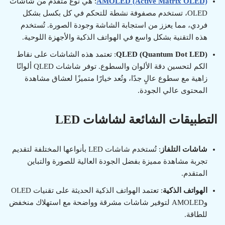
AMOLED (Active Matrix OLED)
: هي نوع متقدم من شاشات
OLED، تستخدم مصفوفة نشطة للتحكم في كل بكسل بشكل
فردي، مما يعزز من استجابة الشاشة وجودة الصورة. تُستخدم
هذه التقنية بشكل واسع في الهواتف الذكية والأجهزة اللوحية.
QLED (Quantum Dot LED)
: تعتمد هذه الشاشات على نقاط
الكم لتحسين دقة الألوان والسطوع. توفر شاشات QLED ألوانًا
زاهية مع سطوع عالٍ جدًا، وتُعد خيارًا متميزًا لعشاق مشاهدة
المحتوى عالي الجودة.
التطبيقات الشائعة لشاشات LED
شاشات التلفاز
: تُستخدم شاشات LED بأنواعها المختلفة لتقديم
تجربة مشاهدة مميزة بفضل الجودة العالية للصورة والتباين
المتقدم.
الهواتف الذكية
: تعتمد الهواتف الذكية الحديثة على تقنيات OLED
وAMOLED لتوفير شاشات مشرقة وواضحة مع استهلاك منخفض
للطاقة.