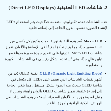
2. شاشات LED الحقيقية (Direct LED Displays)
هذه الشاشات تقدم تكنولوجيا متقدمة جدًا حيث يتم استخدام LEDs
لإنشاء الصورة نفسها، بدون الحاجة إلى إضاءة خلفية:
Micro LED
: تُعد هذه التقنية ثورية، حيث يتكون كل بكسل من
LED صغير جدًا، مما يتيح تحكمًا دقيقًا في الإضاءة والألوان. تتميز
شاشات Micro LED بقدرتها على تقديم جودة صورة مذهلة مع
تباين عالٍ جدًا، وهي تُستخدم بشكل رئيسي في الشاشات الكبيرة
والمتطورة.
OLED (Organic Light Emitting Diode)
: تقنية OLED تُعد من
أشهر تقنيات الشاشات التي تعتمد على LEDs. كل بكسل في
شاشة OLED ينبعث منه الضوء بشكل مستقل، مما يلغي الحاجة
إلى إضاءة خلفية. تتميز شاشات OLED بألوان زاهية، وتباين لا
مثيل له، وعمق رائع للألوان السوداء. تُستخدم هذه الشاشات في
الهواتف الذكية الراقية وأجهزة التلفاز.